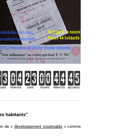
EARS
MONTHS
DAYS
HOURS
MINUTES
SECONDS
es habitants"
ion de «
développement soutenable
» comme