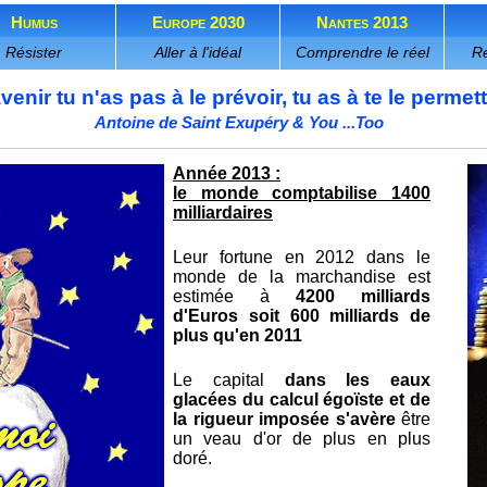
Humus
Europe 2030
Nantes 2013
Résister
Aller à l'idéal
Comprendre le réel
Re
venir tu n'as pas à le prévoir, tu as à te le permet
Antoine de Saint Exupéry & You ...Too
Année 2013 :
le monde comptabilise 1400
milliardaires
Leur fortune en 2012 dans le
monde de la marchandise est
estimée à
4200 milliards
d'Euros soit 600 milliards de
plus qu'en 2011
Le capital
dans les eaux
glacées du calcul égoïste et de
la rigueur imposée s'avère
être
un veau d'or de plus en plus
doré.