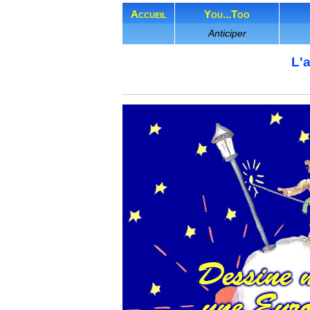
Accueil
You...Too
Anticiper
L'a